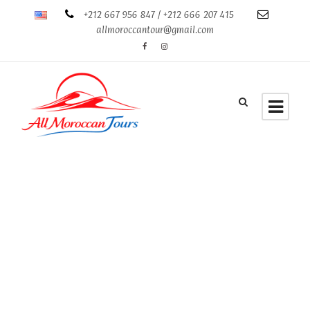
+212 667 956 847 / +212 666 207 415
allmoroccantour@gmail.com
Category
City