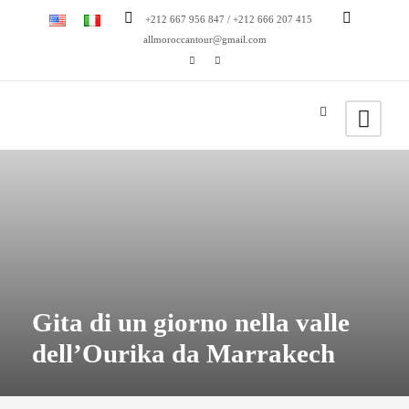
+212 667 956 847 / +212 666 207 415
allmoroccantour@gmail.com
Gita di un giorno nella valle
dell’Ourika da Marrakech