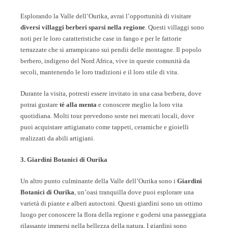
Esplorando la Valle dell’Ourika, avrai l’opportunità di visitare
diversi villaggi berberi sparsi nella regione
. Questi villaggi sono
noti per le loro caratteristiche case in fango e per le fattorie
terrazzate che si arrampicano sui pendii delle montagne. Il popolo
berbero, indigeno del Nord Africa, vive in queste comunità da
secoli, mantenendo le loro tradizioni e il loro stile di vita.
Durante la visita, potresti essere invitato in una casa berbera, dove
potrai gustare
tè alla menta
e conoscere meglio la loro vita
quotidiana. Molti tour prevedono soste nei mercati locali, dove
puoi acquistare artigianato come tappeti, ceramiche e gioielli
realizzati da abili artigiani.
3. Giardini Botanici di Ourika
Un altro punto culminante della Valle dell’Ourika sono i
Giardini
Botanici di Ourika
, un’oasi tranquilla dove puoi esplorare una
varietà di piante e alberi autoctoni. Questi giardini sono un ottimo
luogo per conoscere la flora della regione e godersi una passeggiata
rilassante immersi nella bellezza della natura. I giardini sono