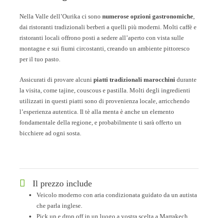
Nella Valle dell’Ourika ci sono
numerose opzioni gastronomiche
,
dai ristoranti tradizionali berberi a quelli più moderni. Molti caffè e
ristoranti locali offrono posti a sedere all’aperto con vista sulle
montagne e sui fiumi circostanti, creando un ambiente pittoresco
per il tuo pasto.
Assicurati di provare alcuni
piatti tradizionali marocchini
durante
la visita, come tajine, couscous e pastilla. Molti degli ingredienti
utilizzati in questi piatti sono di provenienza locale, arricchendo
l’esperienza autentica. Il tè alla menta è anche un elemento
fondamentale della regione, e probabilmente ti sarà offerto un
bicchiere ad ogni sosta.
Il prezzo include
Veicolo moderno con aria condizionata guidato da un autista
che parla inglese.
Pick up e drop off in un luogo a vostra scelta a Marrakech.