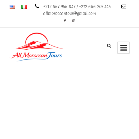
+212 667 956 847 / +212 666 207 415
allmoroccantour@gmail.com
Category
escursioni
da