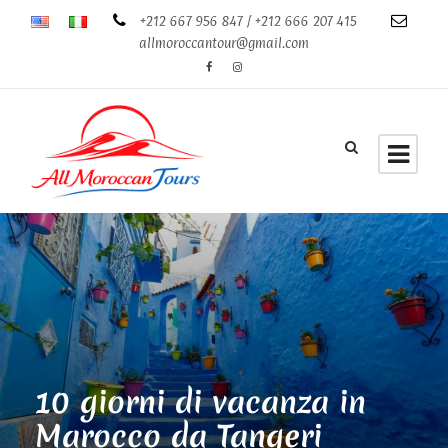
+212 667 956 847 / +212 666 207 415
allmoroccantour@gmail.com
10 giorni di vacanza in
Marocco da Tangeri