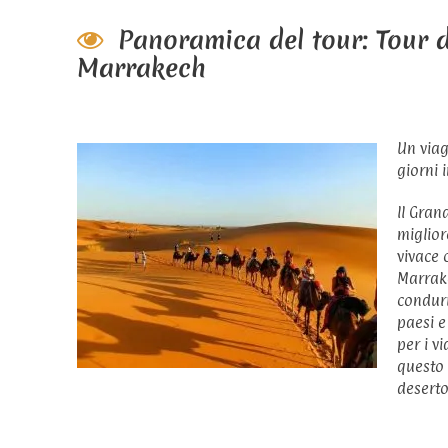
Panoramica del tour: Tour 
Marrakech
Un viag
giorni
Il Gran
miglior
vivace 
Marrake
condurr
paesi e
per i v
questo 
deserto