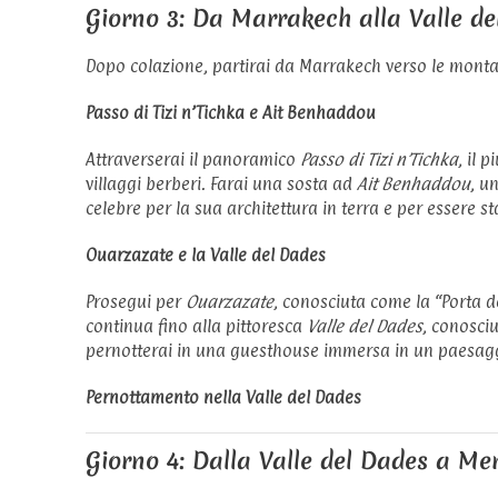
Giorno 3: Da Marrakech alla Valle del
Dopo colazione, partirai da Marrakech verso le montag
Passo di Tizi n’Tichka e Ait Benhaddou
Attraverserai il panoramico
Passo di Tizi n’Tichka
, il 
villaggi berberi. Farai una sosta ad
Ait Benhaddou
, u
celebre per la sua architettura in terra e per essere st
Ouarzazate e la Valle del Dades
Prosegui per
Ouarzazate
, conosciuta come la “Porta d
continua fino alla pittoresca
Valle del Dades
, conosci
pernotterai in una guesthouse immersa in un paesagg
Pernottamento nella Valle del Dades
Giorno 4: Dalla Valle del Dades a Me