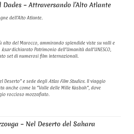
 Dades – Attraversando l’Alto Atlante
ne dell’Alto Atlante.
più alto del Marocco, ammirando splendide viste su valli e
n
ksar
dichiarato Patrimonio dell’Umanità dall’UNESCO,
ato set di numerosi film internazionali.
el Deserto” e sede degli
Atlas Film Studios
. Il viaggio
uta anche come la “Valle delle Mille Kasbah”, dove
io roccioso mozzafiato.
rzouga – Nel Deserto del Sahara