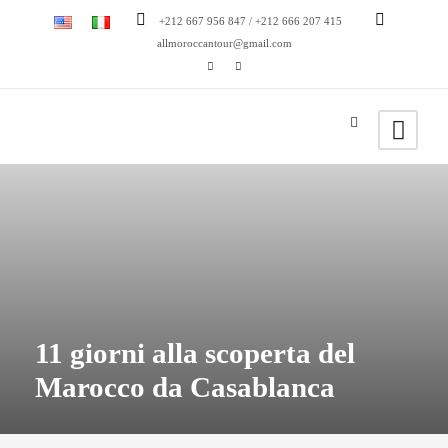
+212 667 956 847 / +212 666 207 415
allmoroccantour@gmail.com
11 giorni alla scoperta del
Marocco da Casablanca