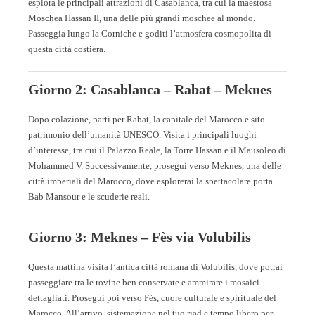
esplora le principali attrazioni di Casablanca, tra cui la maestosa
Moschea Hassan II, una delle più grandi moschee al mondo.
Passeggia lungo la Corniche e goditi l’atmosfera cosmopolita di
questa città costiera.
Giorno 2: Casablanca – Rabat – Meknes
Dopo colazione, parti per Rabat, la capitale del Marocco e sito
patrimonio dell’umanità UNESCO. Visita i principali luoghi
d’interesse, tra cui il Palazzo Reale, la Torre Hassan e il Mausoleo di
Mohammed V. Successivamente, prosegui verso Meknes, una delle
città imperiali del Marocco, dove esplorerai la spettacolare porta
Bab Mansour e le scuderie reali.
Giorno 3: Meknes – Fès via Volubilis
Questa mattina visita l’antica città romana di Volubilis, dove potrai
passeggiare tra le rovine ben conservate e ammirare i mosaici
dettagliati. Prosegui poi verso Fès, cuore culturale e spirituale del
Marocco. All’arrivo, sistemazione nel tuo riad e tempo libero per